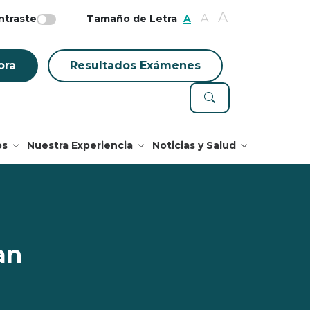
A
A
ntraste
Tamaño de Letra
A
ora
Resultados Exámenes
os
Nuestra Experiencia
Noticias y Salud
an