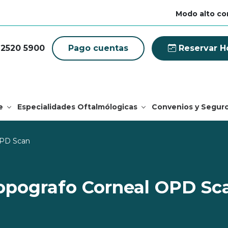
Modo alto co
 2520 5900
Pago cuentas
Reservar H
e
Especialidades Oftalmólogicas
Convenios y Segur
OPD Scan
opografo Corneal OPD Sc