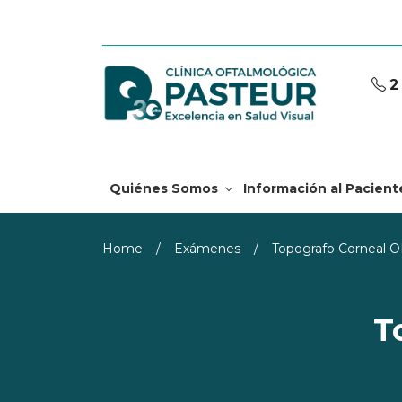
2
Quiénes Somos
Información al Pacient
Home
/
Exámenes
/
Topografo Corneal 
T