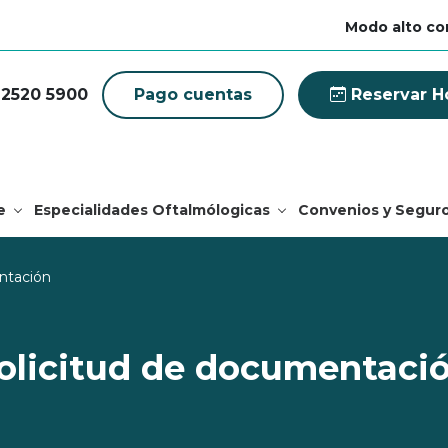
Modo alto co
 2520 5900
Pago cuentas
Reservar H
e
Especialidades Oftalmólogicas
Convenios y Segur
ntación
olicitud de documentaci