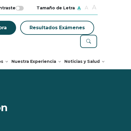
A
A
ntraste
Tamaño de Letra
A
ora
Resultados Exámenes
os
Nuestra Experiencia
Noticias y Salud
ón