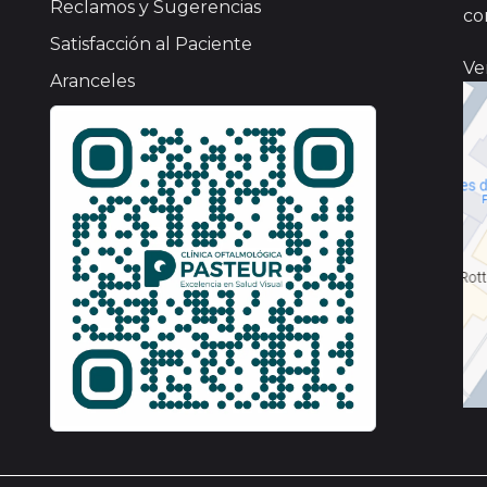
Reclamos y Sugerencias
co
Satisfacción al Paciente
Ve
Aranceles