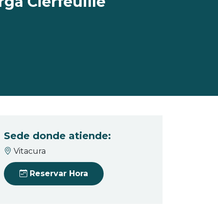
ga Clerfeuille
Sede donde atiende:
Vitacura
Reservar Hora