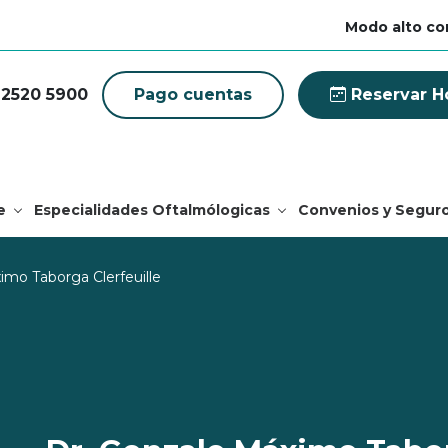
Modo alto co
 2520 5900
Pago cuentas
Reservar H
e
Especialidades Oftalmólogicas
Convenios y Segur
imo Taborga Clerfeuille