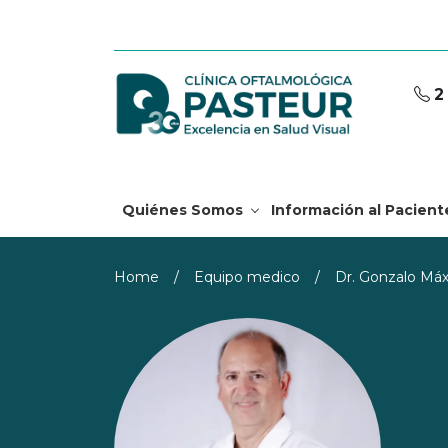
2
Quiénes Somos
Información al Pacient
Home
/
Equipo medico
/
Dr. Gonzalo Máx