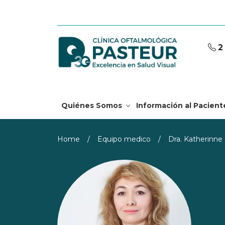
2
Quiénes Somos
Información al Pacient
Home
/
Equipo medico
/
Dra. Katherinne 